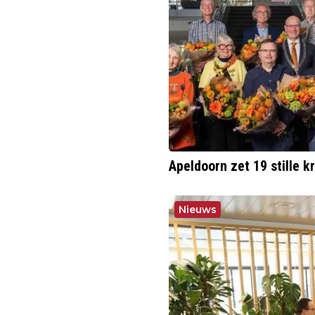
Apeldoorn zet 19 stille k
Nieuws