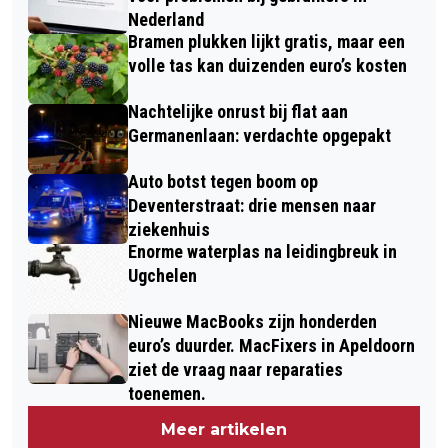
Nederland
Bramen plukken lijkt gratis, maar een
volle tas kan duizenden euro’s kosten
Nachtelijke onrust bij flat aan
Germanenlaan: verdachte opgepakt
Auto botst tegen boom op
Deventerstraat: drie mensen naar
ziekenhuis
Enorme waterplas na leidingbreuk in
Ugchelen
Nieuwe MacBooks zijn honderden
euro’s duurder. MacFixers in Apeldoorn
ziet de vraag naar reparaties
toenemen.
Meer artikelen