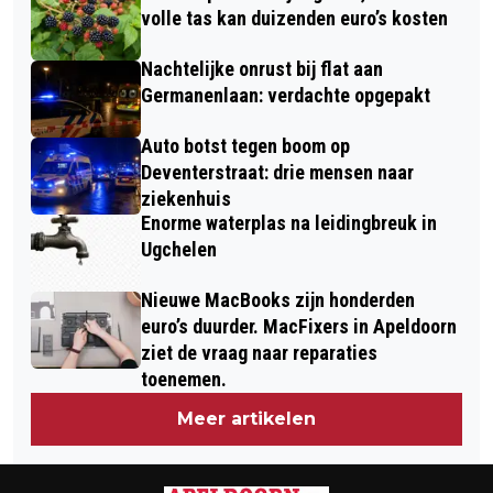
volle tas kan duizenden euro’s kosten
Nachtelijke onrust bij flat aan
Germanenlaan: verdachte opgepakt
Auto botst tegen boom op
Deventerstraat: drie mensen naar
ziekenhuis
Enorme waterplas na leidingbreuk in
Ugchelen
Nieuwe MacBooks zijn honderden
euro’s duurder. MacFixers in Apeldoorn
ziet de vraag naar reparaties
toenemen.
Meer artikelen