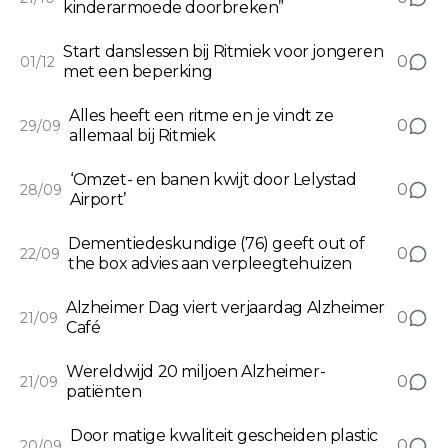
kinderarmoede doorbreken”
Start danslessen bij Ritmiek voor jongeren
0
01/12
met een beperking
Alles heeft een ritme en je vindt ze
0
29/09
allemaal bij Ritmiek
‘Omzet- en banen kwijt door Lelystad
0
28/09
Airport’
Dementiedeskundige (76) geeft out of
0
22/09
the box advies aan verpleegtehuizen
Alzheimer Dag viert verjaardag Alzheimer
0
21/09
Café
Wereldwijd 20 miljoen Alzheimer-
0
21/09
patiënten
Door matige kwaliteit gescheiden plastic
0
20/09