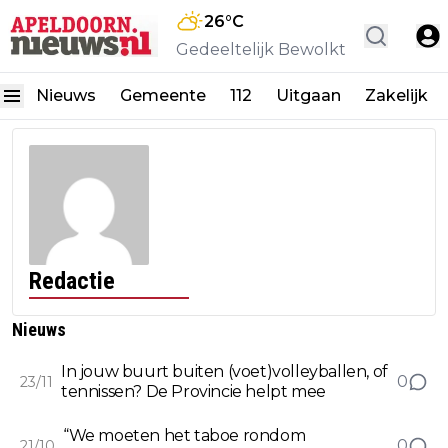
26
°C
Gedeeltelijk Bewolkt
Nieuws
Gemeente
112
Uitgaan
Zakelijk
Redactie
Nieuws
In jouw buurt buiten (voet)volleyballen, of
0
23/11
tennissen? De Provincie helpt mee
“We moeten het taboe rondom
0
21/10