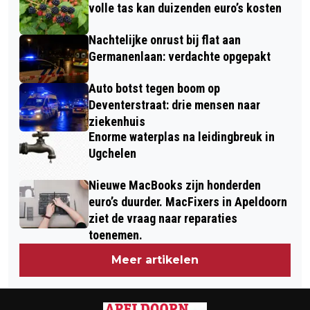
volle tas kan duizenden euro’s kosten
Nachtelijke onrust bij flat aan
Germanenlaan: verdachte opgepakt
Auto botst tegen boom op
Deventerstraat: drie mensen naar
ziekenhuis
Enorme waterplas na leidingbreuk in
Ugchelen
Nieuwe MacBooks zijn honderden
euro’s duurder. MacFixers in Apeldoorn
ziet de vraag naar reparaties
toenemen.
Meer artikelen