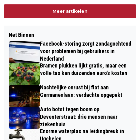
Meer artikelen
Net Binnen
Facebook-storing zorgt zondagochtend
voor problemen bij gebruikers in
Nederland
Bramen plukken lijkt gratis, maar een
volle tas kan duizenden euro’s kosten
Nachtelijke onrust bij flat aan
Germanenlaan: verdachte opgepakt
Auto botst tegen boom op
Deventerstraat: drie mensen naar
ziekenhuis
Enorme waterplas na leidingbreuk in
Ugchelen