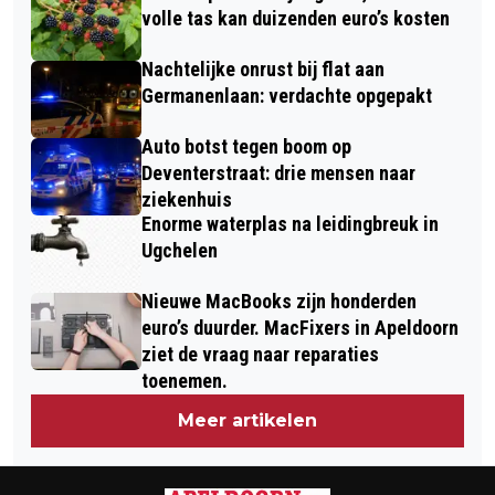
volle tas kan duizenden euro’s kosten
Nachtelijke onrust bij flat aan
Germanenlaan: verdachte opgepakt
Auto botst tegen boom op
Deventerstraat: drie mensen naar
ziekenhuis
Enorme waterplas na leidingbreuk in
Ugchelen
Nieuwe MacBooks zijn honderden
euro’s duurder. MacFixers in Apeldoorn
ziet de vraag naar reparaties
toenemen.
Meer artikelen