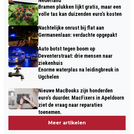
Nederland
Bramen plukken lijkt gratis, maar een
volle tas kan duizenden euro’s kosten
Nachtelijke onrust bij flat aan
Germanenlaan: verdachte opgepakt
Auto botst tegen boom op
Deventerstraat: drie mensen naar
ziekenhuis
Enorme waterplas na leidingbreuk in
Ugchelen
Nieuwe MacBooks zijn honderden
euro’s duurder. MacFixers in Apeldoorn
ziet de vraag naar reparaties
toenemen.
Meer artikelen