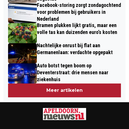
Facebook-storing zorgt zondagochtend
voor problemen bij gebruikers in
Nederland
Bramen plukken lijkt gratis, maar een
volle tas kan duizenden euro’s kosten
Nachtelijke onrust bij flat aan
Germanenlaan: verdachte opgepakt
Auto botst tegen boom op
Deventerstraat: drie mensen naar
ziekenhuis
Meer artikelen