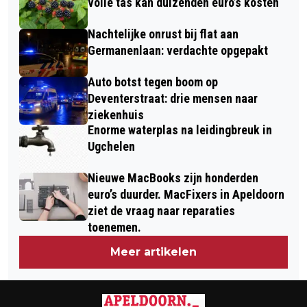
volle tas kan duizenden euro’s kosten
Nachtelijke onrust bij flat aan
Germanenlaan: verdachte opgepakt
Auto botst tegen boom op
Deventerstraat: drie mensen naar
ziekenhuis
Enorme waterplas na leidingbreuk in
Ugchelen
Nieuwe MacBooks zijn honderden
euro’s duurder. MacFixers in Apeldoorn
ziet de vraag naar reparaties
toenemen.
Meer artikelen