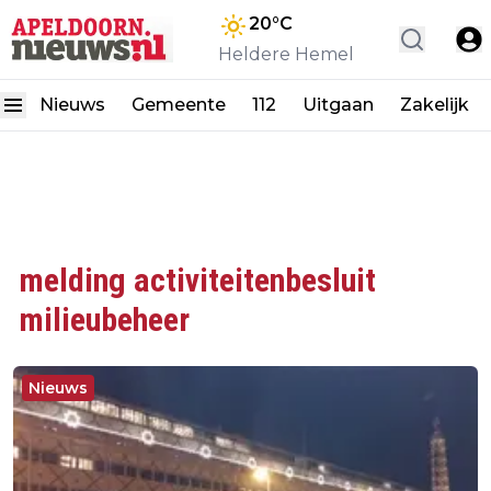
20
°C
Heldere Hemel
Nieuws
Gemeente
112
Uitgaan
Zakelijk
melding activiteitenbesluit
milieubeheer
Nieuws