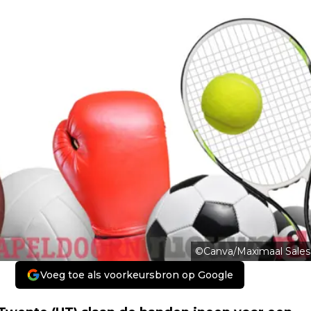
©Canva/Maximaal Sales
Voeg toe als voorkeursbron op Google