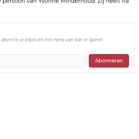
 persoon van Yvonne Minderhoud. Zij heeft na
 direct in je inbox en mis niets van wat er speelt.
Abonneren
Volgend artikel
COLUMN TUSSEN BERG EN BOS: MET DE
BILLEN BLOOT