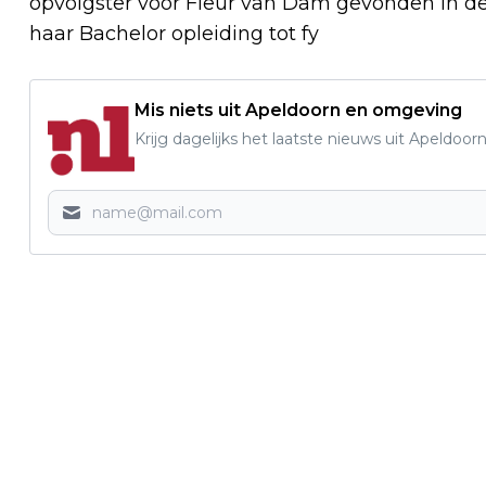
opvolgster voor Fleur van Dam gevonden in de
haar Bachelor opleiding tot fy
Mis niets uit Apeldoorn en omgeving
Krijg dagelijks het laatste nieuws uit Apeldoorn
Vorig artikel
BRONZEN MEDAILLE SLOMP OP NK
TOESTELFINALE VLOER