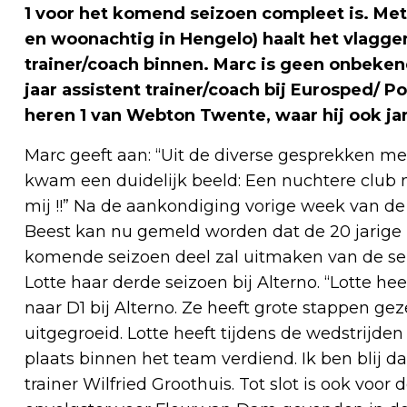
1 voor het komend seizoen compleet is. Met
en woonachtig in Hengelo) haalt het vlagge
trainer/coach binnen. Marc is geen onbekend
jaar assistent trainer/coach bij Eurosped/ Pol
heren 1 van Webton Twente, waar hij ook ja
Marc geeft aan: “Uit de diverse gesprekken me
kwam een duidelijk beeld: Een nuchtere club m
mij !!” Na de aankondiging vorige week van d
Beest kan nu gemeld worden dat de 20 jarige
komende seizoen deel zal uitmaken van de sele
Lotte haar derde seizoen bij Alterno. “Lotte h
naar D1 bij Alterno. Ze heeft grote stappen gez
uitgegroeid. Lotte heeft tijdens de wedstrijde
plaats binnen het team verdiend. Ik ben blij da
trainer Wilfried Groothuis. Tot slot is ook voor