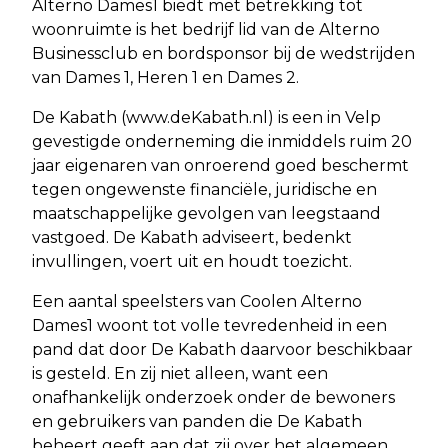
Alterno Dames1 biedt met betrekking tot
woonruimte is het bedrijf lid van de Alterno
Businessclub en bordsponsor bij de wedstrijden
van Dames 1, Heren 1 en Dames 2.
De Kabath (www.deKabath.nl) is een in Velp
gevestigde onderneming die inmiddels ruim 20
jaar eigenaren van onroerend goed beschermt
tegen ongewenste financiële, juridische en
maatschappelijke gevolgen van leegstaand
vastgoed. De Kabath adviseert, bedenkt
invullingen, voert uit en houdt toezicht.
Een aantal speelsters van Coolen Alterno
Dames1 woont tot volle tevredenheid in een
pand dat door De Kabath daarvoor beschikbaar
is gesteld. En zij niet alleen, want een
onafhankelijk onderzoek onder de bewoners
en gebruikers van panden die De Kabath
beheert geeft aan dat zij over het algemeen