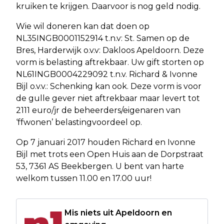
kruiken te krijgen. Daarvoor is nog geld nodig.
Wie wil doneren kan dat doen op
NL35INGB0001152914 t.n.v: St. Samen op de
Bres, Harderwijk o.v.v: Dakloos Apeldoorn. Deze
vorm is belasting aftrekbaar. Uw gift storten op
NL61INGB0004229092 t.n.v. Richard & Ivonne
Bijl o.v.v.: Schenking kan ook. Deze vorm is voor
de gulle gever niet aftrekbaar maar levert tot
2111 euro/jr de beheerders/eigenaren van
‘ffwonen’ belastingvoordeel op.
Op 7 januari 2017 houden Richard en Ivonne
Bijl met trots een Open Huis aan de Dorpstraat
53, 7361 AS Beekbergen. U bent van harte
welkom tussen 11.00 en 17.00 uur!
Mis niets uit Apeldoorn en