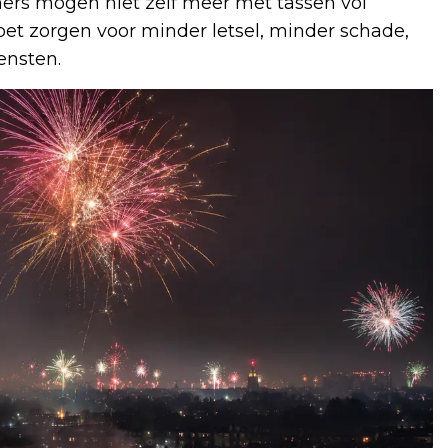
ners mogen niet zelf meer met tassen vol
et zorgen voor minder letsel, minder schade,
ensten.