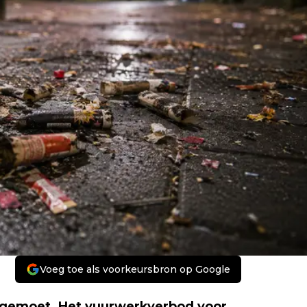
Voeg toe als voorkeursbron op Google
tegemoet. Het vuurwerkverbod voor