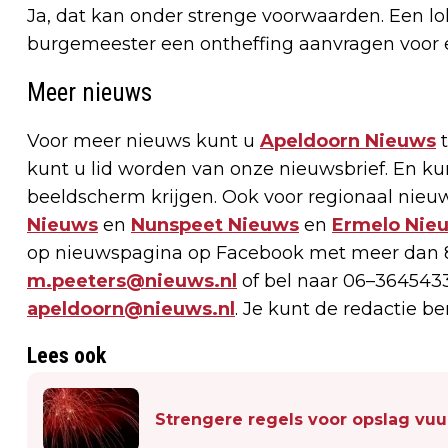
Ja, dat kan onder strenge voorwaarden. Een lok
burgemeester een ontheffing aanvragen voor e
Meer nieuws
Voor meer nieuws kunt u
Apeldoorn Nieuws
t
kunt u lid worden van onze nieuwsbrief. En k
beeldscherm krijgen. Ook voor regionaal nieuw
Nieuws
en
Nunspeet Nieuws
en
Ermelo Nie
op nieuwspagina op Facebook met meer dan 8
m.peeters@nieuws.nl
of bel naar 06–3645433
apeldoorn@nieuws.nl
. Je kunt de redactie b
Lees ook
Strengere regels voor opslag vu