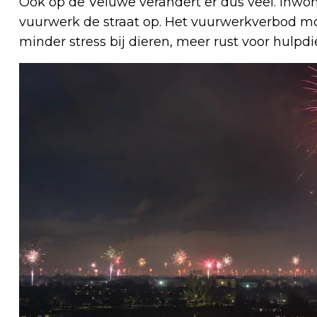
Ook op de Veluwe verandert er dus veel. Inwo
vuurwerk de straat op. Het vuurwerkverbod mo
minder stress bij dieren, meer rust voor hulpdi