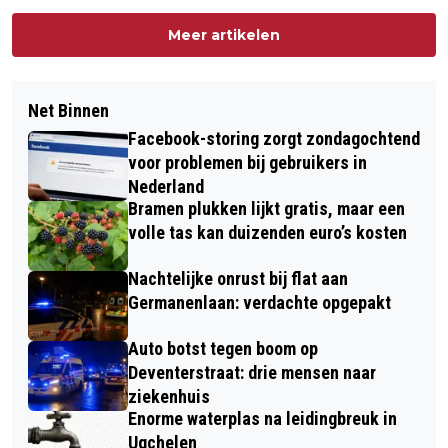
Meer artikelen
Net Binnen
Facebook-storing zorgt zondagochtend
voor problemen bij gebruikers in
Nederland
Bramen plukken lijkt gratis, maar een
volle tas kan duizenden euro’s kosten
Nachtelijke onrust bij flat aan
Germanenlaan: verdachte opgepakt
Auto botst tegen boom op
Deventerstraat: drie mensen naar
ziekenhuis
Enorme waterplas na leidingbreuk in
Ugchelen