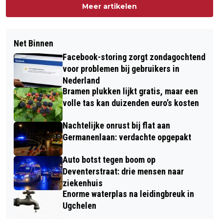
Meer artikelen
Net Binnen
Facebook-storing zorgt zondagochtend
voor problemen bij gebruikers in
Nederland
Bramen plukken lijkt gratis, maar een
volle tas kan duizenden euro’s kosten
Nachtelijke onrust bij flat aan
Germanenlaan: verdachte opgepakt
Auto botst tegen boom op
Deventerstraat: drie mensen naar
ziekenhuis
Enorme waterplas na leidingbreuk in
Ugchelen