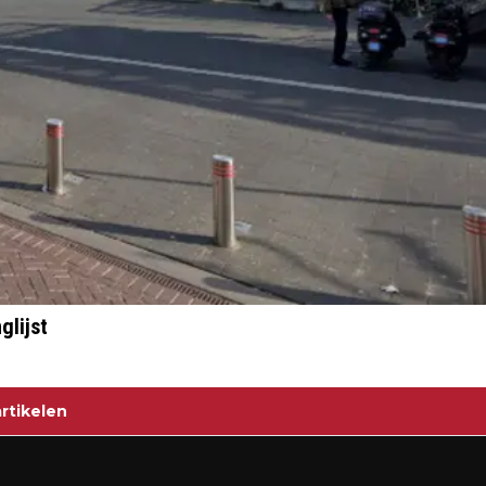
glijst
rtikelen