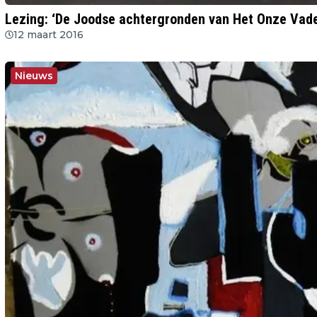
Lezing: ‘De Joodse achtergronden van Het Onze Vad
12 maart 2016
Nieuws