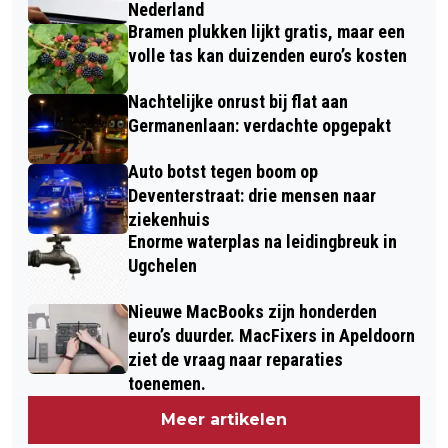
Nederland
Bramen plukken lijkt gratis, maar een
volle tas kan duizenden euro’s kosten
Nachtelijke onrust bij flat aan
Germanenlaan: verdachte opgepakt
Auto botst tegen boom op
Deventerstraat: drie mensen naar
ziekenhuis
Enorme waterplas na leidingbreuk in
Ugchelen
Nieuwe MacBooks zijn honderden
euro’s duurder. MacFixers in Apeldoorn
ziet de vraag naar reparaties
toenemen.
Meer artikelen