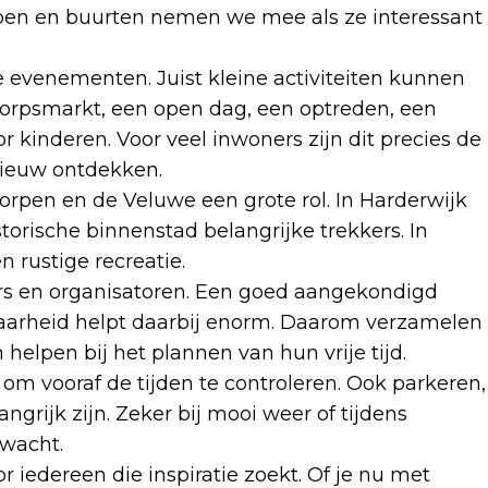
rpen en buurten nemen we mee als ze interessant
e evenementen. Juist kleine activiteiten kunnen
dorpsmarkt, een open dag, een optreden, een
 kinderen. Voor veel inwoners zijn dit precies de
ieuw ontdekken.
orpen en de Veluwe een grote rol. In Harderwijk
storische binnenstad belangrijke trekkers. In
n rustige recreatie.
rs en organisatoren. Een goed aangekondigd
aarheid helpt daarbij enorm. Daarom verzamelen
elpen bij het plannen van hun vrije tijd.
 om vooraf de tijden te controleren. Ook parkeren,
grijk zijn. Zeker bij mooi weer of tijdens
rwacht.
r iedereen die inspiratie zoekt. Of je nu met