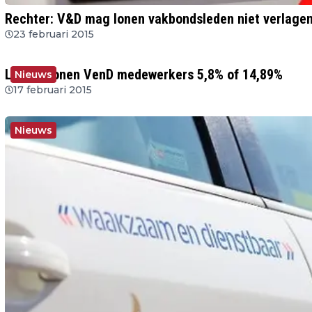
Rechter: V&D mag lonen vakbondsleden niet verlage
23 februari 2015
Lagere lonen VenD medewerkers 5,8% of 14,89%
Nieuws
17 februari 2015
Nieuws