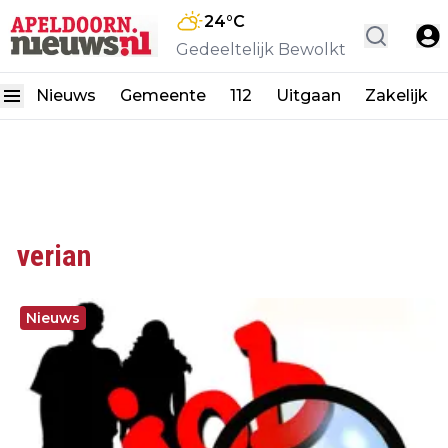
24
°C
Gedeeltelijk Bewolkt
Nieuws
Gemeente
112
Uitgaan
Zakelijk
verian
Nieuws