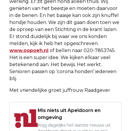
werking. Er zit geen hond alleen thuis. Wij
genieten van het beestje en moeten daarvoor
in de benen. En het baasje kan ook zijn knuffel
hondje houden. We zijn dit gaan doen toen we
de oproep van een Stichting in de krant lazen.
Er stond duidelijk bij waar we ons konden
melden, kijk ik heb het opgeschreven.
www.oopoeh.nl
of bellen naar 020-7853745.
Het is een super idee. We kijken elkaar veel
betekenend aan. Het bewijs. Het werkt.
Senioren passen op ‘corona honden’ iedereen
blij.
Met vriendelijke groet juffrouw Raadgever
Mis niets uit Apeldoorn en
omgeving
Krijg dagelijks het laatste nieuws uit
Apeldoorn direct in je inbox en mis