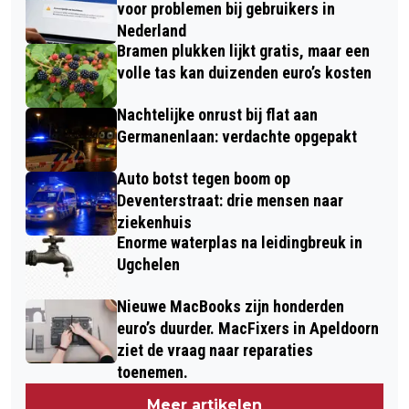
voor problemen bij gebruikers in
Nederland
Bramen plukken lijkt gratis, maar een
volle tas kan duizenden euro’s kosten
Nachtelijke onrust bij flat aan
Germanenlaan: verdachte opgepakt
Auto botst tegen boom op
Deventerstraat: drie mensen naar
ziekenhuis
Enorme waterplas na leidingbreuk in
Ugchelen
Nieuwe MacBooks zijn honderden
euro’s duurder. MacFixers in Apeldoorn
ziet de vraag naar reparaties
toenemen.
Meer artikelen