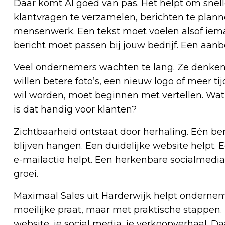
Daar komt AI goed van pas. Het helpt om snelle
klantvragen te verzamelen, berichten te planne
mensenwerk. Een tekst moet voelen alsof iem
bericht moet passen bij jouw bedrijf. Een aanbo
Veel ondernemers wachten te lang. Ze denken 
willen betere foto’s, een nieuw logo of meer tij
wil worden, moet beginnen met vertellen. Wa
is dat handig voor klanten?
Zichtbaarheid ontstaat door herhaling. Eén be
blijven hangen. Een duidelijke website helpt.
e-mailactie helpt. Een herkenbare socialmedia
groei.
Maximaal Sales uit Harderwijk helpt ondernem
moeilijke praat, maar met praktische stappen. H
website, je social media, je verkoopverhaal. 