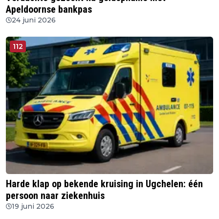
Apeldoornse bankpas
24 juni 2026
112
Harde klap op bekende kruising in Ugchelen: één
persoon naar ziekenhuis
19 juni 2026