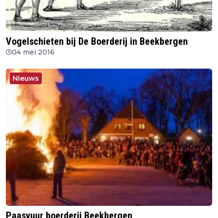
Vogelschieten bij De Boerderij in Beekbergen
04 mei 2016
Nieuws
Paasvuur boerderij Beekbergen