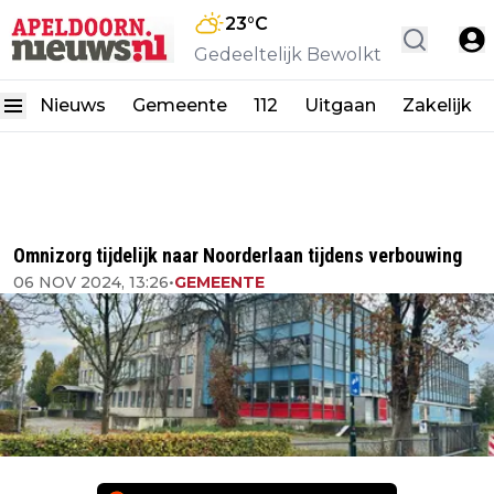
23
°C
Gedeeltelijk Bewolkt
Nieuws
Gemeente
112
Uitgaan
Zakelijk
Omnizorg tijdelijk naar Noorderlaan tijdens verbouwing
06 NOV 2024, 13:26
•
GEMEENTE