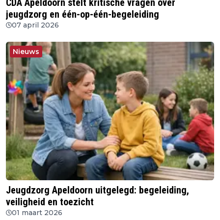
CDA Apeldoorn stelt kritische vragen over
jeugdzorg en één-op-één-begeleiding
07 april 2026
Nieuws
Jeugdzorg Apeldoorn uitgelegd: begeleiding,
veiligheid en toezicht
01 maart 2026