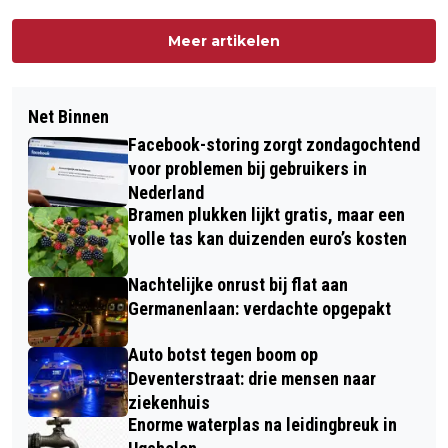
Meer artikelen
Net Binnen
Facebook-storing zorgt zondagochtend
voor problemen bij gebruikers in
Nederland
Bramen plukken lijkt gratis, maar een
volle tas kan duizenden euro’s kosten
Nachtelijke onrust bij flat aan
Germanenlaan: verdachte opgepakt
Auto botst tegen boom op
Deventerstraat: drie mensen naar
ziekenhuis
Enorme waterplas na leidingbreuk in