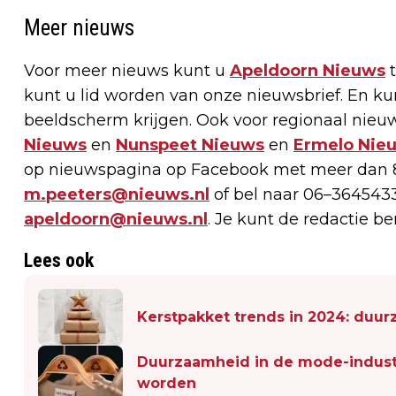
Meer nieuws
Voor meer nieuws kunt u
Apeldoorn Nieuws
t
kunt u lid worden van onze nieuwsbrief. En k
beeldscherm krijgen. Ook voor regionaal nieuw
Nieuws
en
Nunspeet Nieuws
en
Ermelo Nie
op nieuwspagina op Facebook met meer dan 8
m.peeters@nieuws.nl
of bel naar 06–3645433
apeldoorn@nieuws.nl
. Je kunt de redactie b
Lees ook
Kerstpakket trends in 2024: duur
Duurzaamheid in de mode-indust
worden