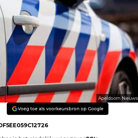
Apeldoorn Nieuws
Voeg toe als voorkeursbron op Google
6DF5EE059C12726