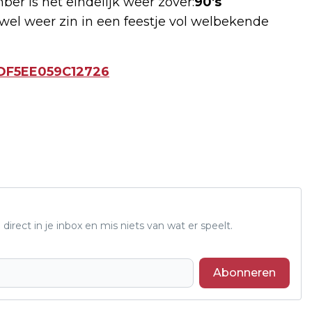
er is het eindelijk weer zover:
90's
el weer zin in een feestje vol welbekende
6DF5EE059C12726
 direct in je inbox en mis niets van wat er speelt.
Abonneren