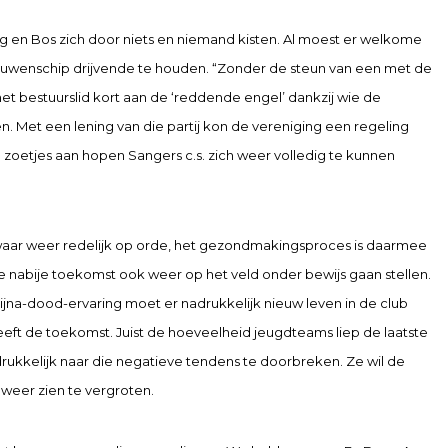
g en Bos zich door niets en niemand kisten. Al moest er welkome
uwenschip drijvende te houden. “Zonder de steun van een met de
et bestuurslid kort aan de ‘reddende engel’ dankzij wie de
. Met een lening van die partij kon de vereniging een regeling
Zo zoetjes aan hopen Sangers c.s. zich weer volledig te kunnen
swaar weer redelijk op orde, het gezondmakingsproces is daarmee
e nabije toekomst ook weer op het veld onder bewijs gaan stellen.
jna-dood-ervaring moet er nadrukkelijk nieuw leven in de club
ft de toekomst. Juist de hoeveelheid jeugdteams liep de laatste
drukkelijk naar die negatieve tendens te doorbreken. Ze wil de
 weer zien te vergroten.