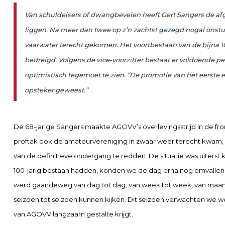
Van schuldeisers of dwangbevelen heeft Gert Sangers de a
liggen. Na meer dan twee op z’n zachtst gezegd nogal onstui
vaarwater terecht gekomen. Het voortbestaan van de bijna 1
bedreigd. Volgens de vice-voorzitter bestaat er voldoende 
optimistisch tegemoet te zien. “De promotie van het eerste e
opsteker geweest.”
De 68-jarige Sangers maakte AGOVV’s overlevingsstrijd in de front
proftak ook de amateurvereniging in zwaar weer terecht kwam, n
van de definitieve ondergang te redden. De situatie was uiterst 
100-jarig bestaan hadden, konden we de dag erna nog omvallen. T
werd gaandeweg van dag tot dag, van week tot week, van maand t
seizoen tot seizoen kunnen kijken. Dit seizoen verwachten we w
van AGOVV langzaam gestalte krijgt.