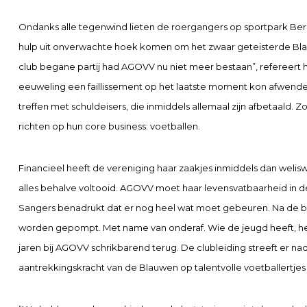
Ondanks alle tegenwind lieten de roergangers op sportpark Ber
hulp uit onverwachte hoek komen om het zwaar geteisterde Bla
club begane partij had AGOVV nu niet meer bestaan”, refereert h
eeuweling een faillissement op het laatste moment kon afwenden
treffen met schuldeisers, die inmiddels allemaal zijn afbetaald. 
richten op hun core business: voetballen.
Financieel heeft de vereniging haar zaakjes inmiddels dan weli
alles behalve voltooid. AGOVV moet haar levensvatbaarheid in d
Sangers benadrukt dat er nog heel wat moet gebeuren. Na de bi
worden gepompt. Met name van onderaf. Wie de jeugd heeft, hee
jaren bij AGOVV schrikbarend terug. De clubleiding streeft er na
aantrekkingskracht van de Blauwen op talentvolle voetballertjes