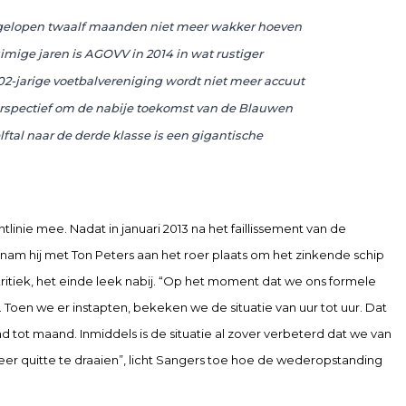
fgelopen twaalf maanden niet meer wakker hoeven
mige jaren is AGOVV in 2014 in wat rustiger
02-jarige voetbalvereniging wordt niet meer accuut
perspectief om de nabije toekomst van de Blauwen
lftal naar de derde klasse is een gigantische
linie mee. Nadat in januari 2013 na het faillissement van de
am hij met Ton Peters aan het roer plaats om het zinkende schip
kritiek, het einde leek nabij. “Op het moment dat we ons formele
oen we er instapten, bekeken we de situatie van uur tot uur. Dat
ot maand. Inmiddels is de situatie al zover verbeterd dat we van
eer quitte te draaien”, licht Sangers toe hoe de wederopstanding