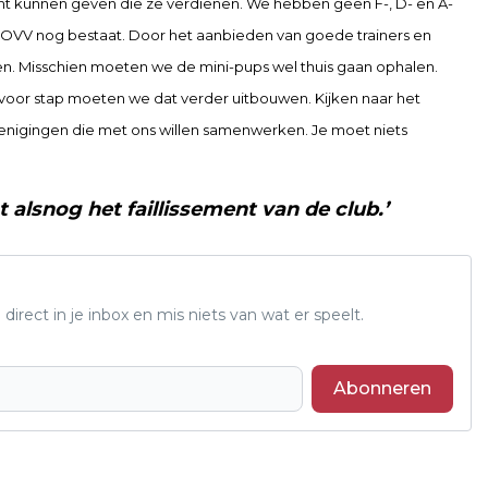
ht kunnen geven die ze verdienen. We hebben geen F-, D- en A-
VV nog bestaat. Door het aanbieden van goede trainers en
len. Misschien moeten we de mini-pups wel thuis gaan ophalen.
ap voor stap moeten we dat verder uitbouwen. Kijken naar het
renigingen die met ons willen samenwerken. Je moet niets
lsnog het faillissement van de club.’
 direct in je inbox en mis niets van wat er speelt.
Abonneren