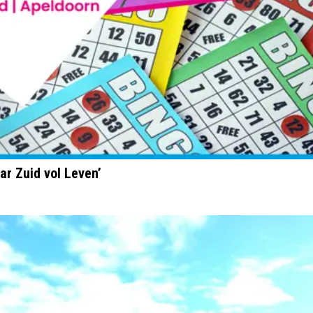
aar Zuid vol Leven’