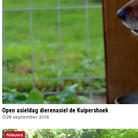
Open asieldag dierenasiel de Kuipershoek
28 september 2016
Nieuws