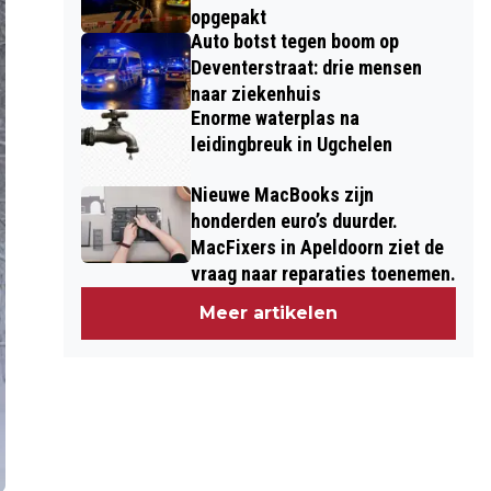
opgepakt
Auto botst tegen boom op
Deventerstraat: drie mensen
naar ziekenhuis
Enorme waterplas na
leidingbreuk in Ugchelen
Nieuwe MacBooks zijn
honderden euro’s duurder.
MacFixers in Apeldoorn ziet de
vraag naar reparaties toenemen.
Meer artikelen