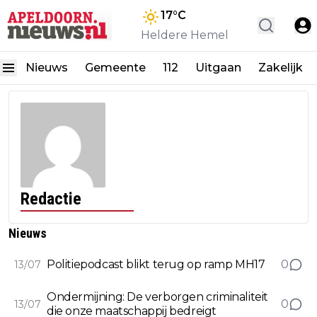
17
°C
Heldere Hemel
Nieuws
Gemeente
112
Uitgaan
Zakelijk
Redactie
Nieuws
Politiepodcast blikt terug op ramp MH17
0
13/07
Ondermijning: De verborgen criminaliteit
0
13/07
die onze maatschappij bedreigt