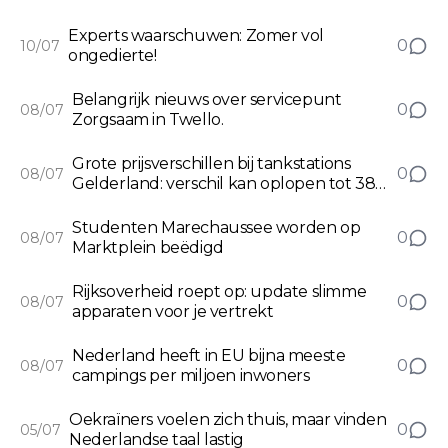
Experts waarschuwen: Zomer vol
0
10/07
ongedierte!
Belangrijk nieuws over servicepunt
0
08/07
Zorgsaam in Twello.
Grote prijsverschillen bij tankstations
0
08/07
Gelderland: verschil kan oplopen tot 38
cent per liter
Studenten Marechaussee worden op
0
08/07
Marktplein beëdigd
Rijksoverheid roept op: update slimme
0
08/07
apparaten voor je vertrekt
Nederland heeft in EU bijna meeste
0
08/07
campings per miljoen inwoners
Oekraïners voelen zich thuis, maar vinden
0
05/07
Nederlandse taal lastig