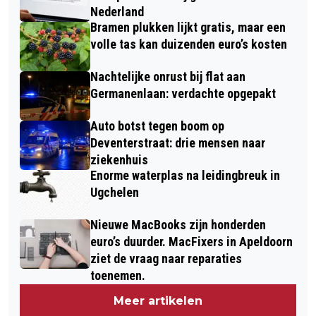
Nederland
Bramen plukken lijkt gratis, maar een
volle tas kan duizenden euro’s kosten
Nachtelijke onrust bij flat aan
Germanenlaan: verdachte opgepakt
Auto botst tegen boom op
Deventerstraat: drie mensen naar
ziekenhuis
Enorme waterplas na leidingbreuk in
Ugchelen
Nieuwe MacBooks zijn honderden
euro’s duurder. MacFixers in Apeldoorn
ziet de vraag naar reparaties
toenemen.
Meer artikelen