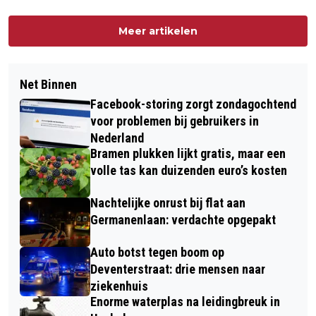
Meer artikelen
Net Binnen
Facebook-storing zorgt zondagochtend
voor problemen bij gebruikers in
Nederland
Bramen plukken lijkt gratis, maar een
volle tas kan duizenden euro’s kosten
Nachtelijke onrust bij flat aan
Germanenlaan: verdachte opgepakt
Auto botst tegen boom op
Deventerstraat: drie mensen naar
ziekenhuis
Enorme waterplas na leidingbreuk in