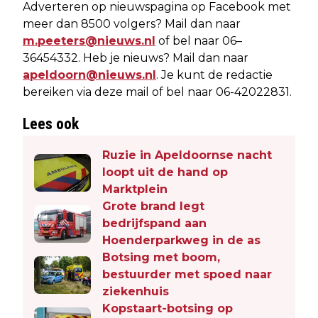
Adverteren op nieuwspagina op Facebook met
meer dan 8500 volgers? Mail dan naar
m.peeters@nieuws.nl
of bel naar 06–
36454332. Heb je nieuws? Mail dan naar
apeldoorn@nieuws.nl
. Je kunt de redactie
bereiken via deze mail of bel naar 06-42022831.
Lees ook
Ruzie in Apeldoornse nacht
loopt uit de hand op
Marktplein
Grote brand legt
bedrijfspand aan
Hoenderparkweg in de as
Botsing met boom,
bestuurder met spoed naar
ziekenhuis
Kopstaart-botsing op