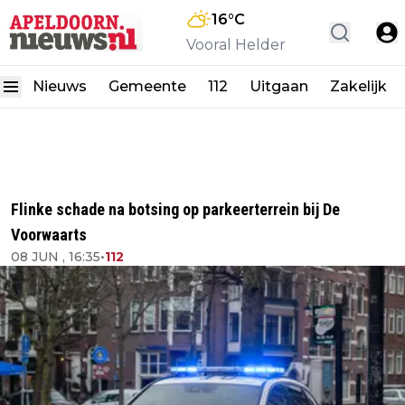
16
°C
Vooral Helder
Nieuws
Gemeente
112
Uitgaan
Zakelijk
Flinke schade na botsing op parkeerterrein bij De
Voorwaarts
08 JUN , 16:35
•
112