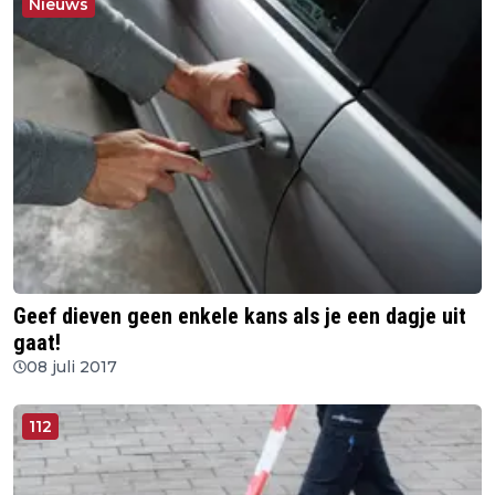
Nieuws
Geef dieven geen enkele kans als je een dagje uit
gaat!
08 juli 2017
112